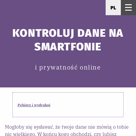
PL
KONTROLUJ DANE NA
SMARTFONIE
i prywatność online
Pobierz i wydrukuj
Mogłoby się
wydawać
, że twoje dane nie mówią o tobie
nic wielkiego. W końcu kogo obchodzi, czy lubisz