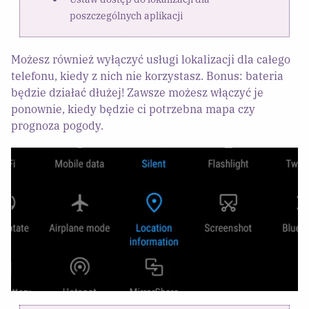
poszczególnych aplikacji
Możesz również wyłączyć usługi lokalizacji dla całego
telefonu, kiedy z nich nie korzystasz. Bonus: bateria
będzie działać dłużej! Zawsze możesz włączyć je
ponownie, kiedy będzie ci potrzebna mapa czy
prognoza pogody.