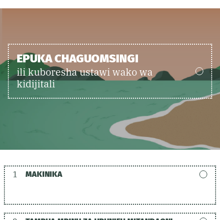
EPUKA CHAGUOMSINGI
ili kuboresha ustawi wako wa
kidijitali
1
MAKINIKA