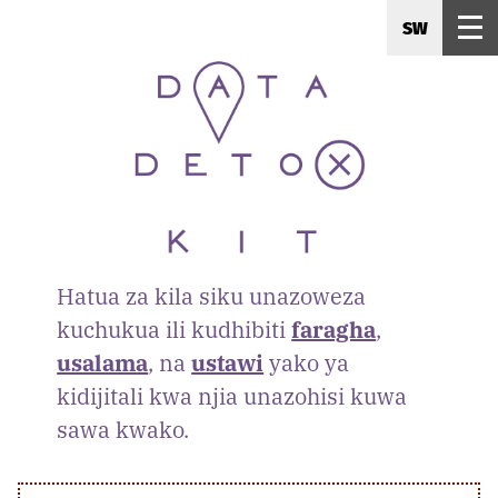
SW
Hatua za kila siku unazoweza
kuchukua ili kudhibiti
faragha
,
usalama
, na
ustawi
yako ya
kidijitali kwa njia unazohisi kuwa
sawa kwako.