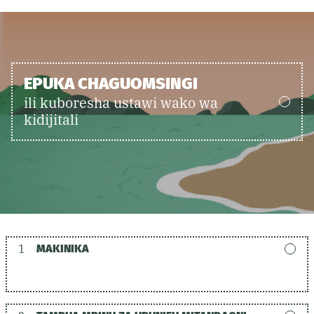
EPUKA CHAGUOMSINGI
ili kuboresha ustawi wako wa
kidijitali
1
MAKINIKA