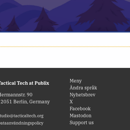
Meny
actical Tech at Publix
Ändra språk
Hermannstr. 90
Nyhetsbrev
12051 Berlin, Germany
X
Facebook
Mastodon
tudio@tacticaltech.org
Support us
ataanvändningspolicy