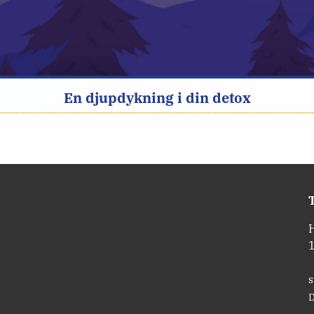
En djupdykning i din detox
T
s
D