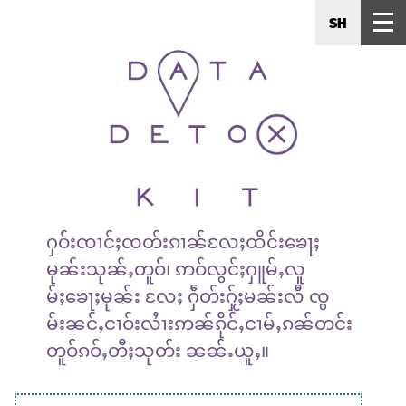
SH
ႁဝ်းၸၢင်ႈၸတ်းၵၢၼ်လႄႈထိင်းၶေႃႈ
မုၼ်းသုၼ်ႇတူဝ်၊ ဢဝ်လွင်ႈႁူမ်ႇလူ
မ်ႈၶေႃႈမုၼ်း လႄႈ ႁဵတ်းႁႂ်ႈမၼ်းလီ ၸွ
မ်းၼင်ႇငၢဝ်းလႆၢးဢၼ်ၵိုင်ႇငၢမ်ႇၵၼ်တင်း
တူဝ်ၵဝ်ႇတီႈသုတ်း ၼၼ်ႉယူႇ။