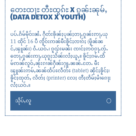
တေႊထႃႊ တီႊထွၵ်ႊ X ၵူၼ်းၼုမ်ႇ
(DATA DETOX X YOUTH)
ပပ်ႉၵႅမ်မိုဝ်းၼႆႉ ႁဵတ်းၶိုၼ်ႈပုၼ်ႈတႃႇၵူၼ်းဢႃႇယု
11 ထိုင် 16 ပီ ၸိူဝ်းဢၼ်မီးၶိူင်ႈၸၢၵ်ႈ (မိူၼ်ၼ
င်ႇၾူၼ်း) ဝႆႉယဝ်ႉ၊ ၵူၺ်းမၼ်း ၸၢင်ႈဢဝ်ၵႂႃႇၸႂ်ႉ
တေႃႇၵူၼ်းဢႃႇယုၵူႈသႅၼ်းလႆႈယူႇ။ ၶိူင်ႈၵမ်ႉထႅ
မ်ဢၼ်လူဝ်ႇၼႂ်းၵၢၼ်ႁဵၼ်းႁူႉၼၼ်ႉတႄႉ မီး
ၾူၼ်းဢမ်ႇၼၼ်ထႅပ်ႊလဵတ်ႊ (tablet) ၼိုင်ႈၶိူင်ႈ၊
ၶိူင်ႈထုတ်ႇ လိတ်ႈ (printer) လႄႈ တီႈတႅမ်ႈမႆၢၵေႃႈ
လႆႈယဝ်ႉ။
သိုပ်ႇလူ