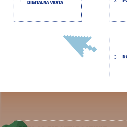
1
2
P
DIGITALNA VRATA
3
D