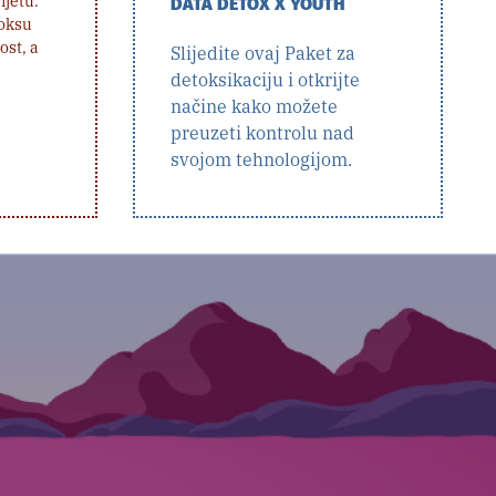
ijetu.
DATA DETOX X YOUTH
toksu
ost, a
Slijedite ovaj Paket za
detoksikaciju i otkrijte
načine kako možete
preuzeti kontrolu nad
svojom tehnologijom.