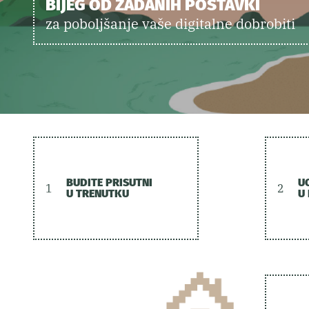
BIJEG OD ZADANIH POSTAVKI
za poboljšanje vaše digitalne dobrobiti
BUDITE PRISUTNI
U
1
2
U TRENUTKU
U