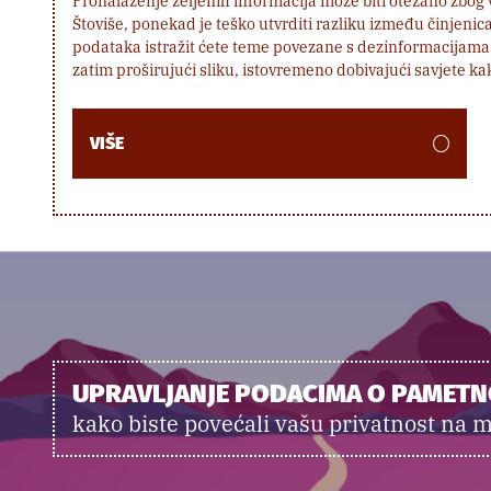
Pronalaženje željenih informacija može biti otežano zbog ve
Štoviše, ponekad je teško utvrditi razliku između činjenica
podataka istražit ćete teme povezane s dezinformacijama 
zatim proširujući sliku, istovremeno dobivajući savjete ka
VIŠE
UPRAVLJANJE PODACIMA O PAMET
kako biste povećali vašu privatnost na m