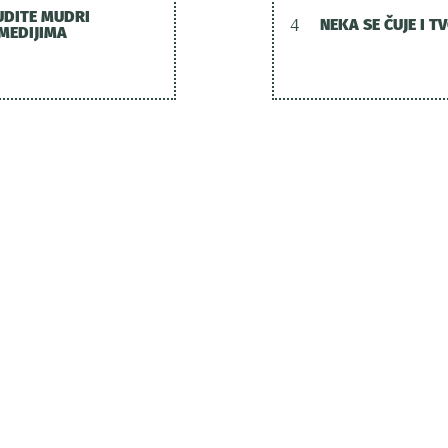
UDITE MUDRI
4
NEKA SE ČUJE I T
 MEDIJIMA