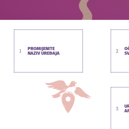
PROMIJENITE
O
1
2
NAZIV UREĐAJA
SV
U
3
A