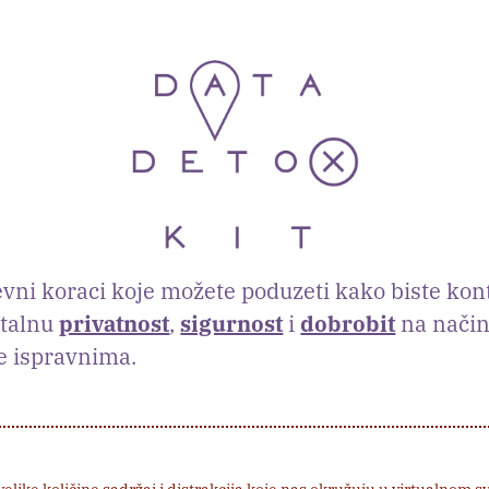
ni koraci koje možete poduzeti kako biste kont
italnu
privatnost
,
sigurnost
i
dobrobit
na način
e ispravnima.