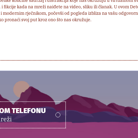
like količine sadržaj i distrakcija koje nas okružuju u virtualnom sv
 i fikcije kada na mreži naiđete na video, sliku ili članak. U ovom De
i modernim rječnikom, počevši od pogleda izbliza na vašu odgovorn
ko pronaći svoj put kroz ono što nas okružuje.
NOM TELEFONU
reži