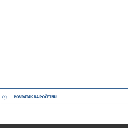
<
POVRATAK NA POČETNU