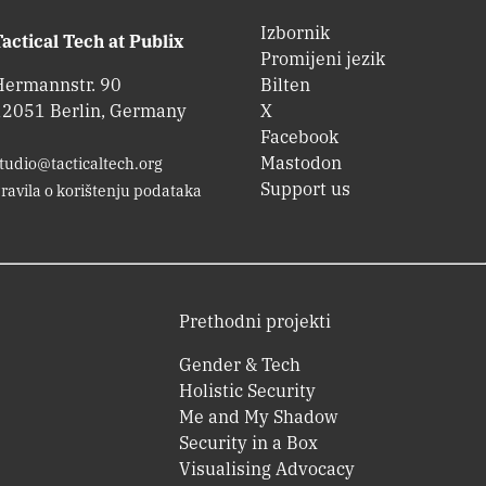
Izbornik
actical Tech at Publix
Promijeni jezik
Hermannstr. 90
Bilten
12051 Berlin, Germany
X
Facebook
Mastodon
tudio@tacticaltech.org
Support us
ravila o korištenju podataka
Prethodni projekti
Gender & Tech
Holistic Security
Me and My Shadow
Security in a Box
Visualising Advocacy