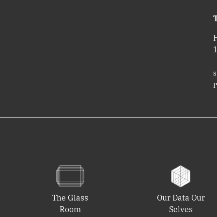
T
s
P
The Glass
Our Data Our
Room
Selves