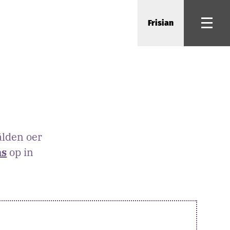
Frisian
âlden oer
ns
op in