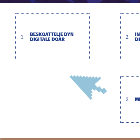
BESKOATTELJE DYN
I
1
2
DIGITALE DOAR
D
3
M