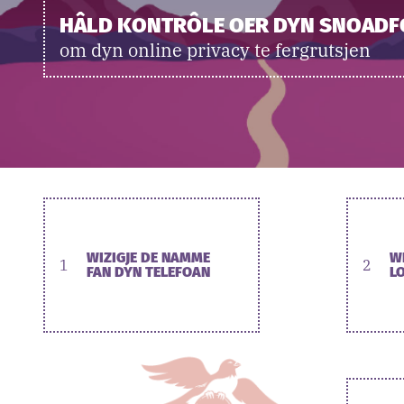
HÂLD KONTRÔLE OER DYN SNOAD
om dyn online privacy te fergrutsjen
WIZIGJE DE NAMME
W
1
2
FAN DYN TELEFOAN
L