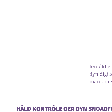
Ienfâldig
dyn digit
manier dy
HÂLD KONTRÔLE OER DYN SNOAD