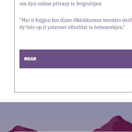
om dyn online privacy te fergrutsjen
"Mei it folgjen fan dizze ôfkickkursus wurdsto de
dy’tsto op it ynternet efterlitst te behearskjen."
MEAR