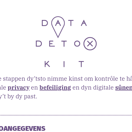
e stappen dy’tsto nimme kinst om kontrôle te h
ale
privacy
en
befeiliging
en dyn digitale
sûne
’t by dy past.
FOANGEGEVENS