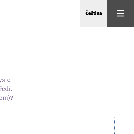
Čeština
yste
ředí,
gem)?