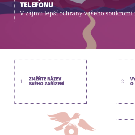
TELEFONU
V zájmu lepší ochrany vašeho soukromí 
ZMĚŇTE NÁZEV
V
1
2
SVÉHO ZAŘÍZENÍ
O