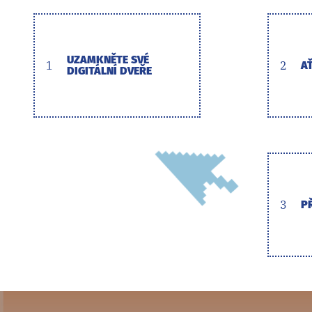
UZAMKNĚTE SVÉ
1
2
AŤ
DIGITÁLNÍ DVEŘE
3
P