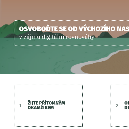
OSVOBOĎTE SE OD VÝCHOZÍHO NAS
v zájmu digitální rovnováhy
ŽIJTE PŘÍTOMNÝM
O
1
2
OKAMŽIKEM
D