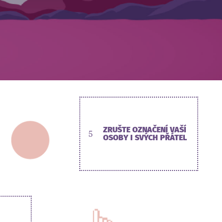
ZRUŠTE OZNAČENÍ VAŠÍ
5
OSOBY I SVÝCH PŘÁTEL