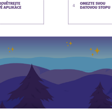
ROVĚTREJTE
OMEZTE SVOU
4
VÉ APLIKACE
DATOVOU STOPU