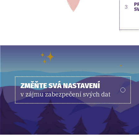
P
3
S
ZMĚŇTE SVÁ NASTAVENÍ
v zájmu zabezpečení svých dat