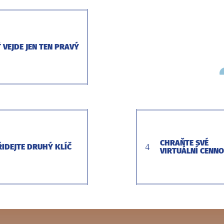
 VEJDE JEN TEN PRAVÝ
CHRAŇTE SVÉ
ŘIDEJTE DRUHÝ KLÍČ
4
VIRTUÁLNÍ CENNO