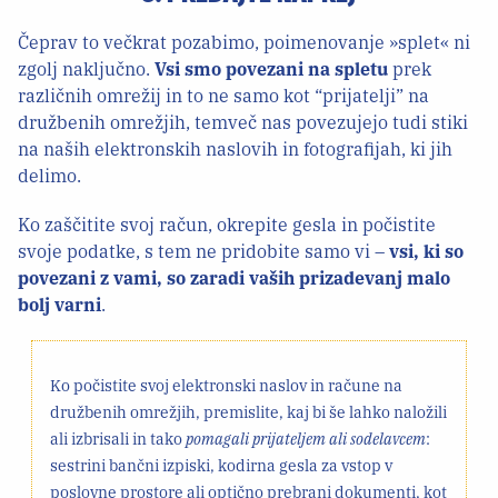
Čeprav to večkrat pozabimo, poimenovanje »splet« ni
zgolj naključno.
Vsi smo povezani na spletu
prek
različnih omrežij in to ne samo kot “prijatelji” na
družbenih omrežjih, temveč nas povezujejo tudi stiki
na naših elektronskih naslovih in fotografijah, ki jih
delimo.
Ko zaščitite svoj račun, okrepite gesla in počistite
svoje podatke, s tem ne pridobite samo vi –
vsi, ki so
povezani z vami, so zaradi vaših prizadevanj malo
bolj varni
.
Ko počistite svoj elektronski naslov in račune na
družbenih omrežjih, premislite, kaj bi še lahko naložili
ali izbrisali in tako
pomagali prijateljem ali sodelavcem
:
sestrini bančni izpiski, kodirna gesla za vstop v
poslovne prostore ali optično prebrani dokumenti, kot