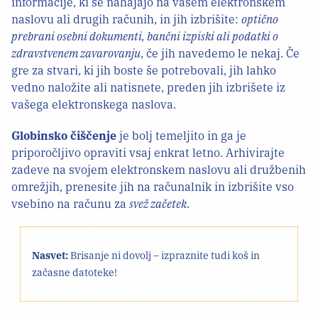
informacije, ki se nahajajo na vašem elektronskem
naslovu ali drugih računih, in jih izbrišite:
optično
prebrani osebni dokumenti, bančni izpiski ali podatki o
zdravstvenem zavarovanju
, če jih navedemo le nekaj. Če
gre za stvari, ki jih boste še potrebovali, jih lahko
vedno naložite ali natisnete, preden jih izbrišete iz
vašega elektronskega naslova.
Globinsko čiščenje
je bolj temeljito in ga je
priporočljivo opraviti vsaj enkrat letno. Arhivirajte
zadeve na svojem elektronskem naslovu ali družbenih
omrežjih, prenesite jih na računalnik in izbrišite vso
vsebino na računu za
svež začetek
.
Nasvet:
Brisanje ni dovolj – izpraznite tudi koš in
začasne datoteke!