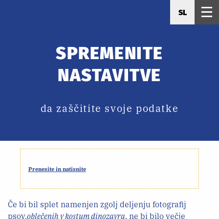
SL
SPREMENITE
NASTAVITVE
da zaščitite svoje podatke
Prenesite in natisnite
Če bi bil splet namenjen zgolj deljenju fotografij
psov,
oblečenih v kostum dinozavra
, ne bi bilo večje