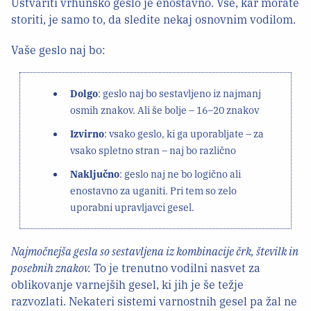
Ustvariti vrhunsko geslo je enostavno. Vse, kar morate
storiti, je samo to, da sledite nekaj osnovnim vodilom.
Vaše geslo naj bo:
Dolgo
: geslo naj bo sestavljeno iz najmanj
osmih znakov. Ali še bolje – 16–20 znakov
Izvirno
: vsako geslo, ki ga uporabljate – za
vsako spletno stran – naj bo različno
Naključno
: geslo naj ne bo logično ali
enostavno za uganiti. Pri tem so zelo
uporabni upravljavci gesel.
Najmočnejša gesla so sestavljena iz kombinacije črk, številk in
posebnih znakov.
To je trenutno vodilni nasvet za
oblikovanje varnejših gesel, ki jih je še težje
razvozlati. Nekateri sistemi varnostnih gesel pa žal ne