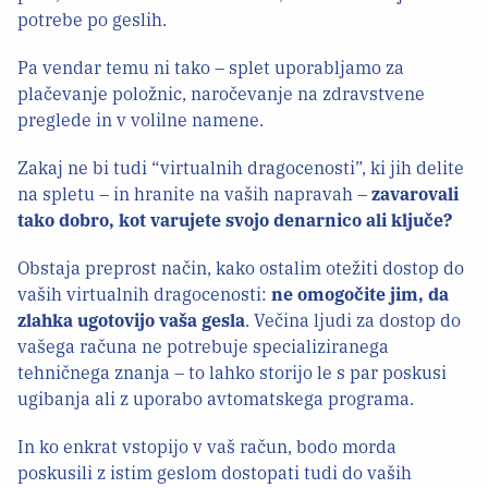
potrebe po geslih.
Pa vendar temu ni tako – splet uporabljamo za
plačevanje položnic, naročevanje na zdravstvene
preglede in v volilne namene.
Zakaj ne bi tudi “virtualnih dragocenosti”, ki jih delite
na spletu – in hranite na vaših napravah –
zavarovali
tako dobro, kot varujete svojo denarnico ali ključe?
Obstaja preprost način, kako ostalim otežiti dostop do
vaših virtualnih dragocenosti:
ne omogočite jim, da
zlahka ugotovijo vaša gesla
. Večina ljudi za dostop do
vašega računa ne potrebuje specializiranega
tehničnega znanja – to lahko storijo le s par poskusi
ugibanja ali z uporabo avtomatskega programa.
In ko enkrat vstopijo v vaš račun, bodo morda
poskusili z istim geslom dostopati tudi do vaših