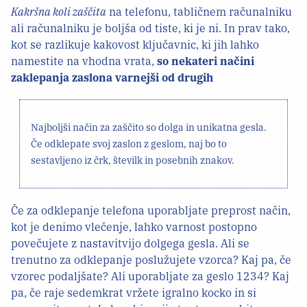
Kakršna koli zaščita
na telefonu, tabličnem računalniku
ali računalniku je boljša od tiste, ki je ni. In prav tako,
kot se razlikuje kakovost ključavnic, ki jih lahko
namestite na vhodna vrata,
so nekateri načini
zaklepanja zaslona varnejši od drugih
Najboljši način za zaščito so dolga in unikatna gesla.
Če odklepate svoj zaslon z geslom, naj bo to
sestavljeno iz črk, številk in posebnih znakov.
Če za odklepanje telefona uporabljate preprost način,
kot je denimo vlečenje, lahko varnost postopno
povečujete z nastavitvijo dolgega gesla. Ali se
trenutno za odklepanje poslužujete vzorca? Kaj pa, če
vzorec podaljšate? Ali uporabljate za geslo 1234? Kaj
pa, če raje sedemkrat vržete igralno kocko in si