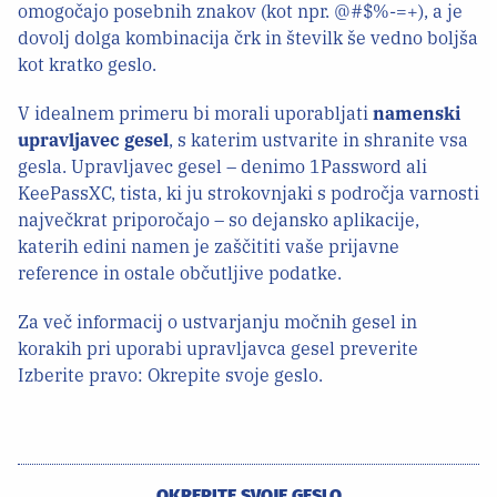
omogočajo posebnih znakov (kot npr. @#$%-=+), a je
dovolj dolga kombinacija črk in številk še vedno boljša
kot kratko geslo.
V idealnem primeru bi morali uporabljati
namenski
upravljavec gesel
, s katerim ustvarite in shranite vsa
gesla. Upravljavec gesel – denimo 1Password ali
KeePassXC, tista, ki ju strokovnjaki s področja varnosti
največkrat priporočajo – so dejansko aplikacije,
katerih edini namen je zaščititi vaše prijavne
reference in ostale občutljive podatke.
Za več informacij o ustvarjanju močnih gesel in
korakih pri uporabi upravljavca gesel preverite
Izberite pravo: Okrepite svoje geslo.
OKREPITE SVOJE GESLO