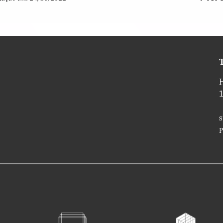
T
s
P