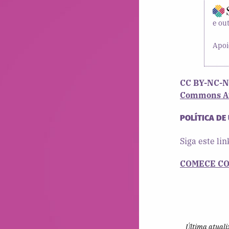
e ou
Apoi
CC BY-NC-N
Commons Att
POLÍTICA DE
Siga este lin
COMECE CO
Última atuali