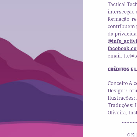
Tactical Tec
intersecção 
formação, re
contribuem p
da privacida
@info_activ
facebook.co
email: ttc@t
CRÉDITOS E 
Conceito & c
Design: Cor
Ilustrações:
Traduções: L
Oliveira, In
O Ki