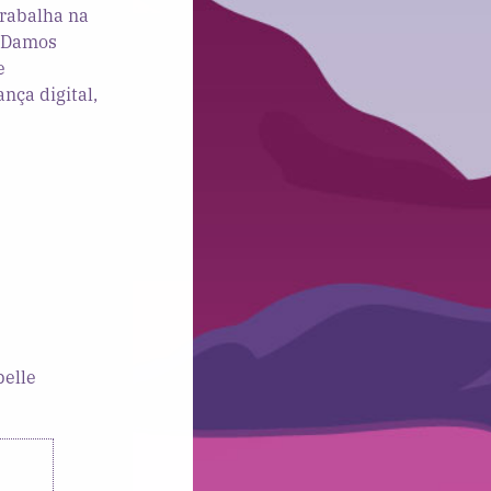
trabalha na
. Damos
e
nça digital,
belle