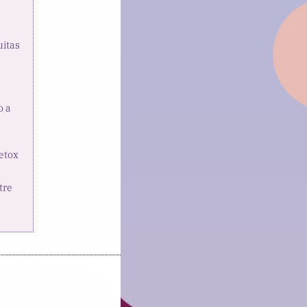
uitas
o a
etox
tre