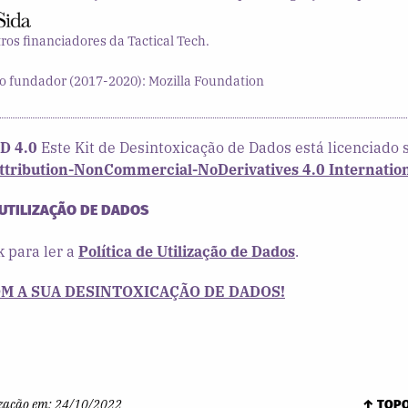
tros financiadores da Tactical Tech.
o fundador (2017-2020): Mozilla Foundation
D 4.0
Este Kit de Desintoxicação de Dados está licenciado
ribution-NonCommercial-NoDerivatives 4.0 Internation
 UTILIZAÇÃO DE DADOS
k para ler a
Política de Utilização de Dados
.
M A SUA DESINTOXICAÇÃO DE DADOS!
zação em:
24/10/2022
↑ TOP