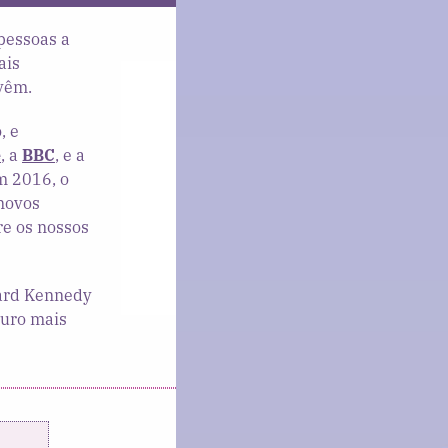
 pessoas a
ais
vêm.
, e
e
, a
BBC
, e a
m 2016, o
 novos
re os nossos
ard Kennedy
turo mais