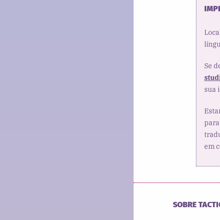
IMP
Loca
líng
Se d
stud
sua 
Esta
para
trad
em c
SOBRE TACTI