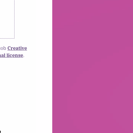
 sob
Creative
al license
.
O