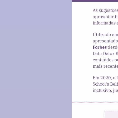
As sugestões
aproveitar t
informadas e
Utilizado em
apresentado
Forbes
desde
Data Detox K
conteúdos o
mais recent
Em 2020, o D
School's Be
inclusivo, ju