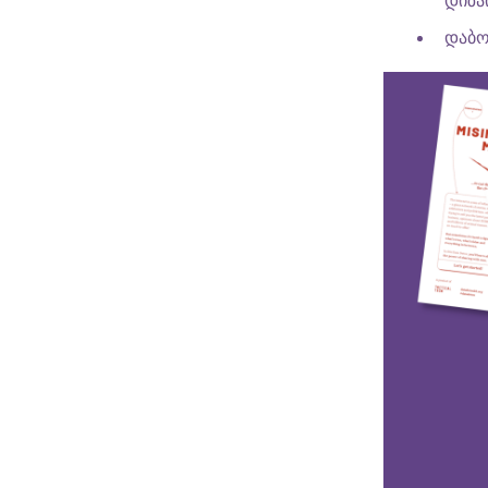
დიზა
დაბო