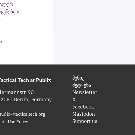
იალურ
ოყენებით
.
Თ
მენიუ
actical Tech at Publix
მეტი ენა
Hermannstr. 90
Newsletter
12051 Berlin, Germany
X
Facebook
Mastodon
tudio@tacticaltech.org
Support us
ata Use Policy