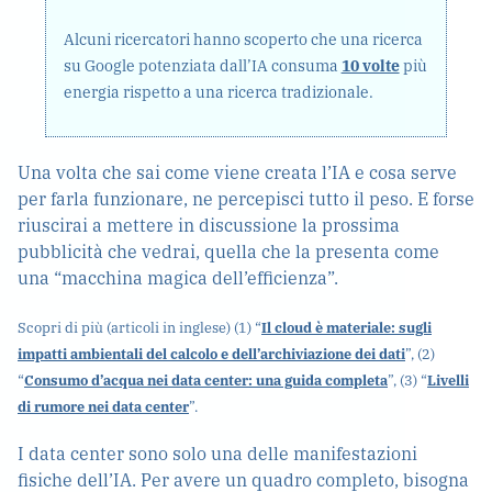
Alcuni ricercatori hanno scoperto che una ricerca
su Google potenziata dall’IA consuma
10 volte
più
energia rispetto a una ricerca tradizionale.
Una volta che sai come viene creata l’IA e cosa serve
per farla funzionare, ne percepisci tutto il peso. E forse
riuscirai a mettere in discussione la prossima
pubblicità che vedrai, quella che la presenta come
una “macchina magica dell’efficienza”.
Scopri di più (articoli in inglese) (1) “
Il cloud è materiale: sugli
impatti ambientali del calcolo e dell’archiviazione dei dati
”, (2)
“
Consumo d’acqua nei data center: una guida completa
”, (3) “
Livelli
di rumore nei data center
”.
I data center sono solo una delle manifestazioni
fisiche dell’IA. Per avere un quadro completo, bisogna