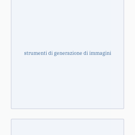
strumenti di generazione di immagini
Gli
consentono di creare immagini o video in
base a determinate parole chiave definite
dall’utente.
modelli text-to-
Potresti sentirli chiamare
, oppure con nomi di prodotti specifici
image
strumenti di generazione di immagini
come DALL-E o Stable Diffusion.
Questi strumenti possono generare
immagini e video incredibilmente realistici
– ma sono anche noti per ridurre il mondo a
stereotipi (3) e possono essere usati per
scopi di sextortion e molestie (4).
mostrano
I sistemi di raccomandazione