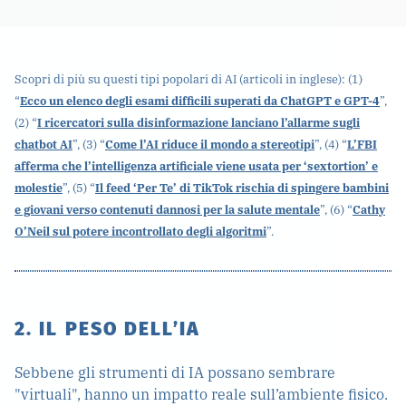
Scopri di più su questi tipi popolari di AI (articoli in inglese): (1)
“
Ecco un elenco degli esami difficili superati da ChatGPT e GPT-4
”,
(2) “
I ricercatori sulla disinformazione lanciano l’allarme sugli
chatbot AI
”, (3) “
Come l’AI riduce il mondo a stereotipi
”, (4) “
L’FBI
afferma che l’intelligenza artificiale viene usata per ‘sextortion’ e
molestie
”, (5) “
Il feed ‘Per Te’ di TikTok rischia di spingere bambini
e giovani verso contenuti dannosi per la salute mentale
”, (6) “
Cathy
O’Neil sul potere incontrollato degli algoritmi
”.
2. IL PESO DELL’IA
Sebbene gli strumenti di IA possano sembrare
"virtuali", hanno un impatto reale sull’ambiente fisico.