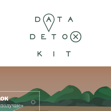
ВОК
ополучие»