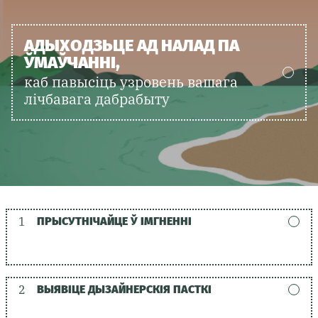
АДЫХОДЗЬЦЕ АД НАЛАД ПА
ЎМАЎЧАННІ,
каб павысіць узровень вашага
лічбавага дабрабыту
1
ПРЫСУТНІЧАЙЦЕ Ў ІМГНЕННІ
2
ВЫЯВІЦЕ ДЫЗАЙНЕРСКІЯ ПАСТКІ