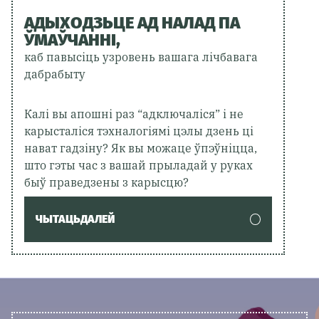
АДЫХОДЗЬЦЕ АД НАЛАД ПА
ЎМАЎЧАННІ,
каб павысіць узровень вашага лічбавага
дабрабыту
Калі вы апошні раз “адключаліся” і не
карысталіся тэхналогіямі цэлы дзень ці
нават гадзіну? Як вы можаце ўпэўніцца,
што гэты час з вашай прыладай у руках
быў праведзены з карысцю?
ЧЫТАЦЬДАЛЕЙ