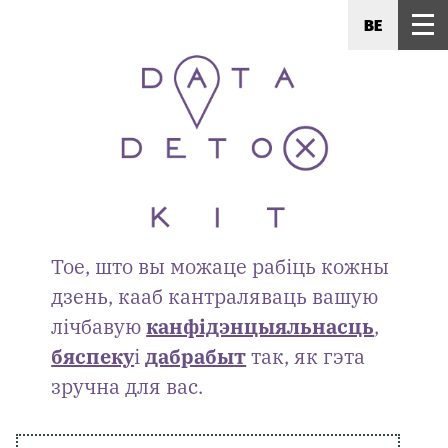
BE
Тое, што вы можаце рабіць кожны
дзень, кааб кантраляваць вашую
лічбавую
канфідэнцыяльнасць
,
бяспеку
і
дабрабыт
так, як гэта
зручна для вас.