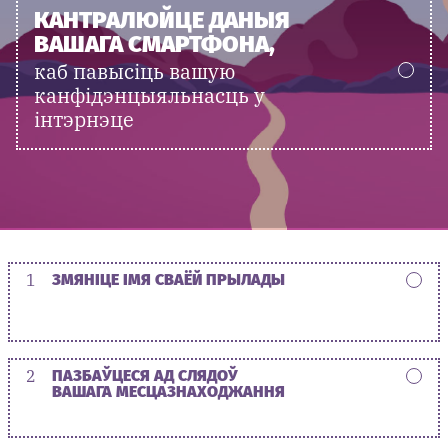
КАНТРАЛЮЙЦЕ ДАНЫЯ
ВАШАГА СМАРТФОНА,
каб павысіць вашую
канфідэнцыяльнасць у
інтэрнэце
1
ЗМЯНІЦЕ ІМЯ СВАЁЙ ПРЫЛАДЫ
2
ПАЗБАЎЦЕСЯ АД СЛЯДОЎ
ВАШАГА МЕСЦАЗНАХОДЖАННЯ